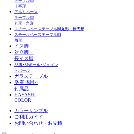
テーブル脚
十字形
アルミベース
テーブル脚
丸形・角形
スチールベーステーブル脚丸形・楕円形
スチールベーステーブル脚
角形
イス脚
対立脚・
長イス脚
SS脚･SPポール･ジョイン
トポール
ガラステーブル
受座･脚掛･
付属品
HAYASHI
COLOR
カラーサンプル
ご利用ガイド
お問い合わせ・お見積