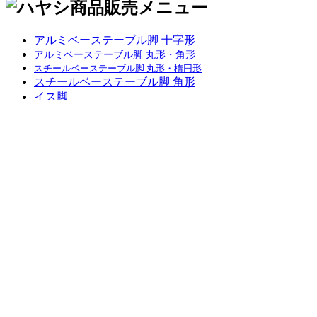
アルミベーステーブル脚 十字形
アルミベーステーブル脚 丸形・角形
スチールベーステーブル脚 丸形・楕円形
スチールベーステーブル脚 角形
イス脚
対立脚・長イス脚
SS脚･SPポール･ジョイントポールなど
受座･脚掛･付属品
総合家具TOP
迅速丁寧に対応させて頂きますので、
お気軽にお問い合わせください。