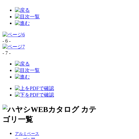
- 6 -
- 7 -
アルミベース