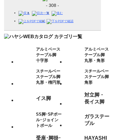
- 308 -
アルミベース
アルミベース
テーブル脚
テーブル脚
十字形
丸形・角形
スチールベー
スチールベー
ステーブル脚
ステーブル脚
丸形・楕円形
角形
対立脚・
イス脚
長イス脚
SS脚･SPポー
ガラステー
ル･ジョイン
ブル
トポール
受座･脚掛･
HAYASHI