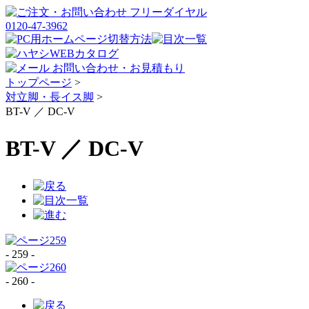
トップページ
>
対立脚・長イス脚
>
BT-V ／ DC-V
BT-V ／ DC-V
- 259 -
- 260 -