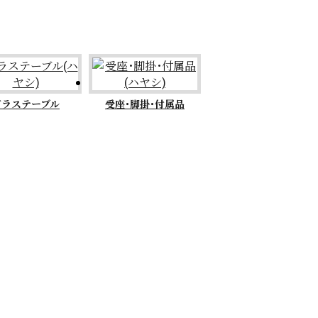
ガラステーブル
受座･脚掛･付属品