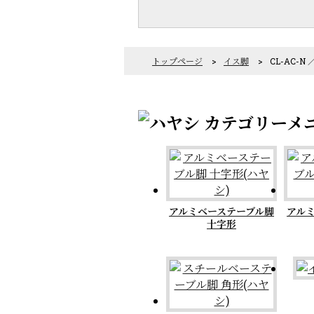
トップページ
>
イス脚
>
CL-AC-N 
アルミベーステーブル脚
アル
十字形