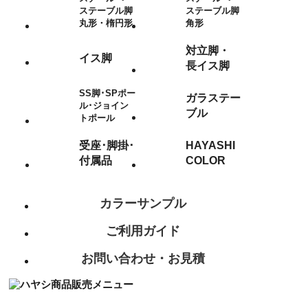
ステーブル脚
ステーブル脚
丸形・楕円形
角形
対立脚・
イス脚
長イス脚
SS脚･SPポー
ガラステー
ル･ジョイン
ブル
トポール
受座･脚掛･
HAYASHI
付属品
COLOR
カラーサンプル
ご利用ガイド
お問い合わせ・お見積