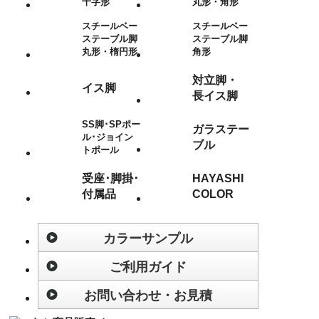
十字形
丸形・角形
スチールベー
スチールベー
ステーブル脚
ステーブル脚
丸形・楕円形
角形
対立脚・
イス脚
長イス脚
SS脚･SPポー
ガラステー
ル･ジョイン
ブル
トポール
受座･脚掛･
HAYASHI
付属品
COLOR
カラーサンプル
ご利用ガイド
お問い合わせ・お見積