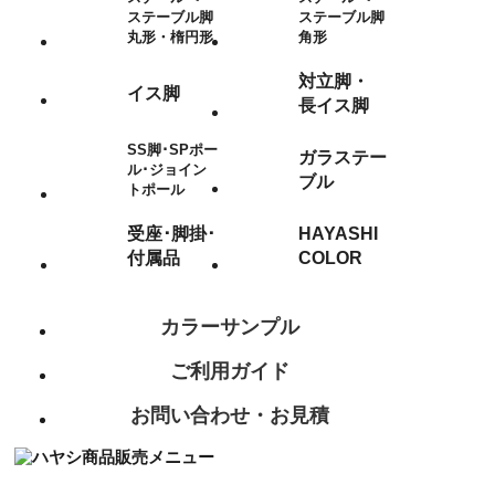
ステーブル脚
ステーブル脚
丸形・楕円形
角形
対立脚・
イス脚
長イス脚
SS脚･SPポー
ガラステー
ル･ジョイン
ブル
トポール
受座･脚掛･
HAYASHI
付属品
COLOR
カラーサンプル
ご利用ガイド
お問い合わせ・お見積