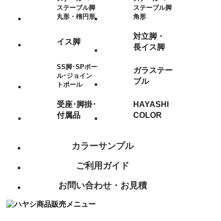
ステーブル脚
ステーブル脚
丸形・楕円形
角形
対立脚・
イス脚
長イス脚
SS脚･SPポー
ガラステー
ル･ジョイン
ブル
トポール
受座･脚掛･
HAYASHI
付属品
COLOR
カラーサンプル
ご利用ガイド
お問い合わせ・お見積