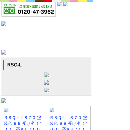
RSQ-L
ＲＳＱ－Ｌ８７０ 塗
ＲＳＱ－Ｌ８７０ 塗
装色 ９９ 受け座（４
装色 ９９ 受け座（４
００）高さＨ７００
００）高さＨ７００