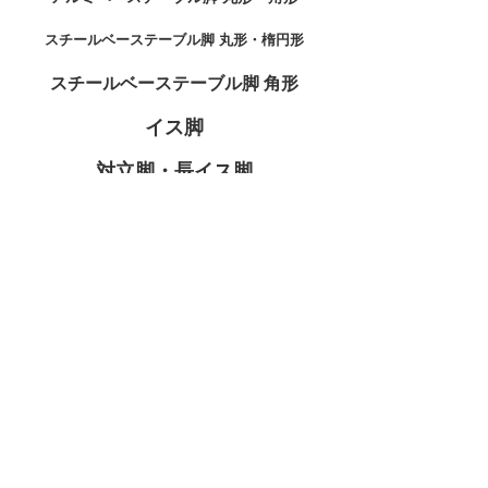
スチールベーステーブル脚 丸形・楕円形
スチールベーステーブル脚 角形
イス脚
対立脚・長イス脚
SS脚･SPポール･ジョイントポールなど
受座･脚掛･付属品
総合家具TOP