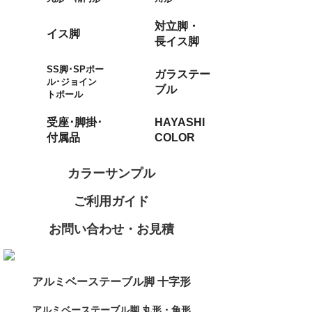
対立脚・
イス脚
長イス脚
SS脚･SPポー
ガラステー
ル･ジョイン
ブル
トポール
受座･脚掛･
HAYASHI
付属品
COLOR
カラーサンプル
ご利用ガイド
お問い合わせ・お見積
アルミベーステーブル脚 十字形
アルミベーステーブル脚 丸形・角形