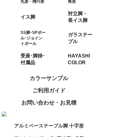
丸形・楕円形
角形
対立脚・
イス脚
長イス脚
SS脚･SPポー
ガラステー
ル･ジョイン
ブル
トポール
受座･脚掛･
HAYASHI
付属品
COLOR
カラーサンプル
ご利用ガイド
お問い合わせ・お見積
アルミベーステーブル脚 十字形