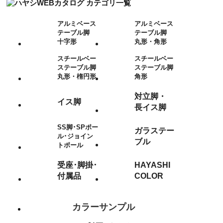
アルミベース
アルミベース
テーブル脚
テーブル脚
十字形
丸形・角形
スチールベー
スチールベー
ステーブル脚
ステーブル脚
丸形・楕円形
角形
対立脚・
イス脚
長イス脚
SS脚･SPポー
ガラステー
ル･ジョイン
ブル
トポール
受座･脚掛･
HAYASHI
付属品
COLOR
カラーサンプル