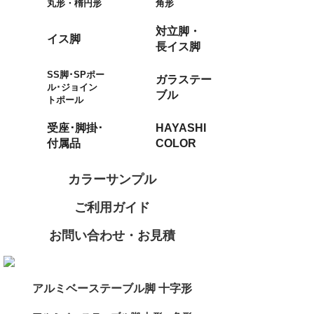
丸形・楕円形
角形
対立脚・
イス脚
長イス脚
SS脚･SPポー
ガラステー
ル･ジョイン
ブル
トポール
受座･脚掛･
HAYASHI
付属品
COLOR
カラーサンプル
ご利用ガイド
お問い合わせ・お見積
アルミベーステーブル脚 十字形